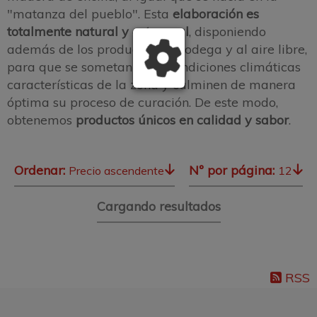
"matanza del pueblo". Esta
elaboración es
totalmente natural y artesanal
, disponiendo
además de los productos en bodega y al aire libre,
para que se sometan a las condiciones climáticas
características de la zona y culminen de manera
óptima su proceso de curación. De este modo,
obtenemos
productos únicos en calidad y sabor
.
Ordenar:
Nº por página:
Precio ascendente
12
Cargando resultados
RSS