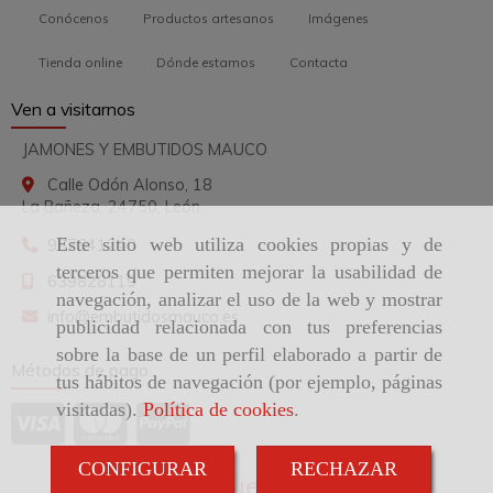
Conócenos
Productos artesanos
Imágenes
Tienda online
Dónde estamos
Contacta
Ven a visitarnos
JAMONES Y EMBUTIDOS MAUCO
Calle Odón Alonso, 18
La Bañeza,
24750,
León
Este sitio web utiliza cookies propias y de
987641240
terceros que permiten mejorar la usabilidad de
639828119
navegación, analizar el uso de la web y mostrar
info
embutidosmauco.es
publicidad relacionada con tus preferencias
sobre la base de un perfil elaborado a partir de
Métodos de pago
tus hábitos de navegación (por ejemplo, páginas
visitadas).
Política de cookies
.
CONFIGURAR
RECHAZAR
Síguenos