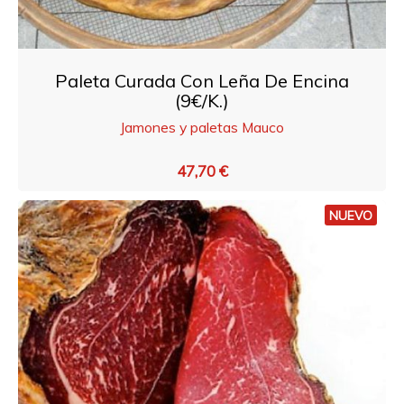
Paleta Curada Con Leña De Encina
(9€/k.)
Jamones y paletas Mauco
47,70 €
NUEVO