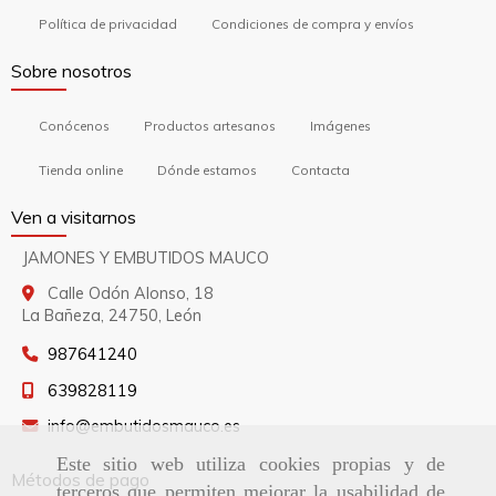
Política de privacidad
Condiciones de compra y envíos
Sobre nosotros
Conócenos
Productos artesanos
Imágenes
Tienda online
Dónde estamos
Contacta
Ven a visitarnos
JAMONES Y EMBUTIDOS MAUCO
Calle Odón Alonso, 18
La Bañeza,
24750,
León
987641240
639828119
info
embutidosmauco.es
Este sitio web utiliza cookies propias y de
Métodos de pago
terceros que permiten mejorar la usabilidad de