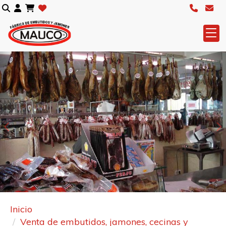
Anterior
S
Inicio
Venta de embutidos, jamones, cecinas y